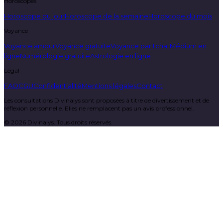
Horoscopes
Horoscope du jour
Horoscope de la semaine
Horoscope du mois
Voyance
Voyance amour
Voyance gratuite
Voyance par tchat
Médium en
ligne
Numérologie gratuite
Astrologie en ligne
Légal
FAQ
CGU
Confidentialité
Mentions légales
Contact
Les consultations Divinalys sont proposées à titre de divertissement et de
réflexion personnelle. Elles ne remplacent pas un avis professionnel.
©
2026
Divinalys. Tous droits réservés.