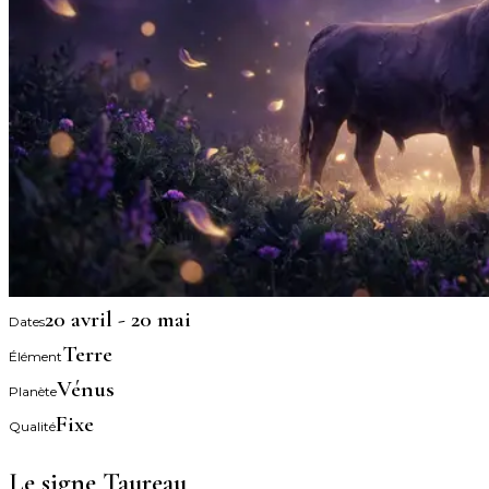
20 avril - 20 mai
Dates
Terre
Élément
Vénus
Planète
Fixe
Qualité
Le signe
Taureau