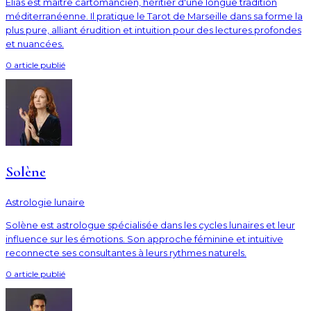
Élias est maître cartomancien, héritier d'une longue tradition
méditerranéenne. Il pratique le Tarot de Marseille dans sa forme la
plus pure, alliant érudition et intuition pour des lectures profondes
et nuancées.
0
article
publié
Solène
Astrologie lunaire
Solène est astrologue spécialisée dans les cycles lunaires et leur
influence sur les émotions. Son approche féminine et intuitive
reconnecte ses consultantes à leurs rythmes naturels.
0
article
publié