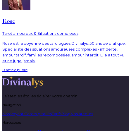
Rose
Tarot amoureux & Situations complexes
Rose est la doyenne des tarologues Divinalys, 50 ans de pratique.
Spécialiste des situations amoureuses complexes - infidélité,
amour tardif, familles recomposées, amour interdit. Elle a tout vu
et ne juge jamais.
0
article
publié
Laissez les étoiles éclairer votre chemin
Navigation
Nos voyants
Tarots gratuits
Tarifs
Blog
Nos auteurs
Horoscopes