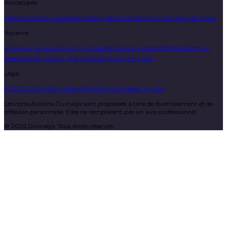
Horoscopes
Horoscope du jour
Horoscope de la semaine
Horoscope du mois
Voyance
Voyance amour
Voyance gratuite
Voyance par tchat
Médium en
ligne
Numérologie gratuite
Astrologie en ligne
Légal
FAQ
CGU
Confidentialité
Mentions légales
Contact
Les consultations Divinalys sont proposées à titre de divertissement et de
réflexion personnelle. Elles ne remplacent pas un avis professionnel.
©
2026
Divinalys. Tous droits réservés.