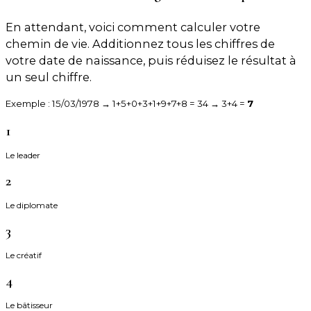
En attendant, voici comment calculer votre
chemin de vie. Additionnez tous les chiffres de
votre date de naissance, puis réduisez le résultat à
un seul chiffre.
Exemple : 15/03/1978 → 1+5+0+3+1+9+7+8 = 34 → 3+4 =
7
1
Le leader
2
Le diplomate
3
Le créatif
4
Le bâtisseur