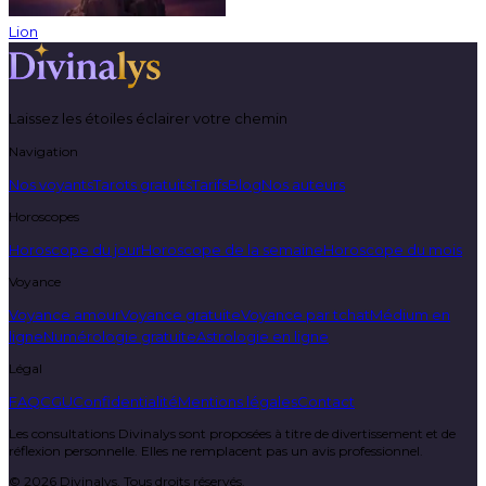
Lion
Laissez les étoiles éclairer votre chemin
Navigation
Nos voyants
Tarots gratuits
Tarifs
Blog
Nos auteurs
Horoscopes
Horoscope du jour
Horoscope de la semaine
Horoscope du mois
Voyance
Voyance amour
Voyance gratuite
Voyance par tchat
Médium en
ligne
Numérologie gratuite
Astrologie en ligne
Légal
FAQ
CGU
Confidentialité
Mentions légales
Contact
Les consultations Divinalys sont proposées à titre de divertissement et de
réflexion personnelle. Elles ne remplacent pas un avis professionnel.
©
2026
Divinalys. Tous droits réservés.