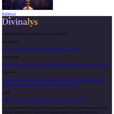
Balance
Laissez les étoiles éclairer votre chemin
Navigation
Nos voyants
Tarots gratuits
Tarifs
Blog
Nos auteurs
Horoscopes
Horoscope du jour
Horoscope de la semaine
Horoscope du mois
Voyance
Voyance amour
Voyance gratuite
Voyance par tchat
Médium en
ligne
Numérologie gratuite
Astrologie en ligne
Légal
FAQ
CGU
Confidentialité
Mentions légales
Contact
Les consultations Divinalys sont proposées à titre de divertissement et de
réflexion personnelle. Elles ne remplacent pas un avis professionnel.