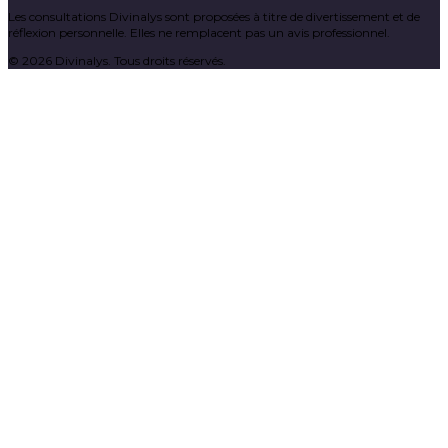
Les consultations Divinalys sont proposées à titre de divertissement et de
réflexion personnelle. Elles ne remplacent pas un avis professionnel.
©
2026
Divinalys. Tous droits réservés.