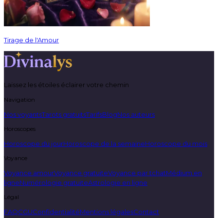
Tirage de l'Amour
Laissez les étoiles éclairer votre chemin
Navigation
Nos voyants
Tarots gratuits
Tarifs
Blog
Nos auteurs
Horoscopes
Horoscope du jour
Horoscope de la semaine
Horoscope du mois
Voyance
Voyance amour
Voyance gratuite
Voyance par tchat
Médium en
ligne
Numérologie gratuite
Astrologie en ligne
Légal
FAQ
CGU
Confidentialité
Mentions légales
Contact